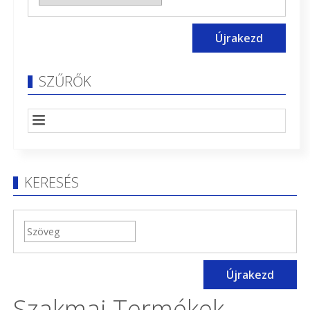
Újrakezd
SZŰRŐK
KERESÉS
Újrakezd
Szakmai Termékek