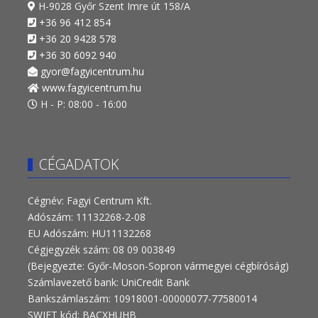
H-9028 Győr Szent Imre út 158/A
+36 96 412 854
+36 20 9428 578
+36 30 6092 940
gyor@fagyicentrum.hu
www.fagyicentrum.hu
H - P: 08:00 - 16:00
CÉGADATOK
Cégnév: Fagyi Centrum Kft.
Adószám: 11132268-2-08
EU Adószám: HU11132268
Cégjegyzék szám: 08 09 003849
(Bejegyezte: Győr-Moson-Sopron vármegyei cégbíróság)
Számlavezető bank: UniCredit Bank
Bankszámlaszám: 10918001-00000077-77580014
SWIFT kód: BACXHUHB