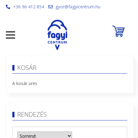
+36 96 412 854
gyor@fagyicentrum.hu
KOSÁR
A kosár üres
RENDEZÉS