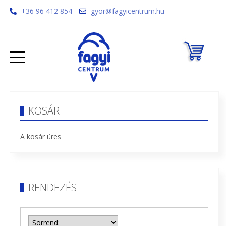
+36 96 412 854
gyor@fagyicentrum.hu
KOSÁR
A kosár üres
RENDEZÉS