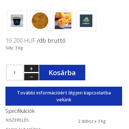
19 200 HUF
/db bruttó
Súly: 3 kg
+
Kosárba
–
További információért lépjen kapcsolatba
velünk
Specifikációk
KISZERELÉS:
2 doboz x 3 kg