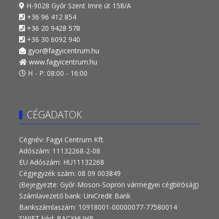
H-9028 Győr Szent Imre út 158/A
+36 96 412 854
+36 20 9428 578
+36 30 6092 940
gyor@fagyicentrum.hu
www.fagyicentrum.hu
H - P: 08:00 - 16:00
CÉGADATOK
Cégnév: Fagyi Centrum Kft.
Adószám: 11132268-2-08
EU Adószám: HU11132268
Cégjegyzék szám: 08 09 003849
(Bejegyezte: Győr-Moson-Sopron vármegyei cégbíróság)
Számlavezető bank: UniCredit Bank
Bankszámlaszám: 10918001-00000077-77580014
SWIFT kód: BACXHUHB