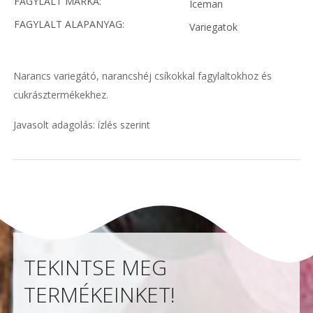
FAGYLALT MÁRKA:
Iceman
FAGYLALT ALAPANYAG:
Variegatok
Narancs variegátó, narancshéj csíkokkal fagylaltokhoz és
cukrásztermékekhez.
Javasolt adagolás: ízlés szerint
TEKINTSE MEG
TERMÉKEINKET!